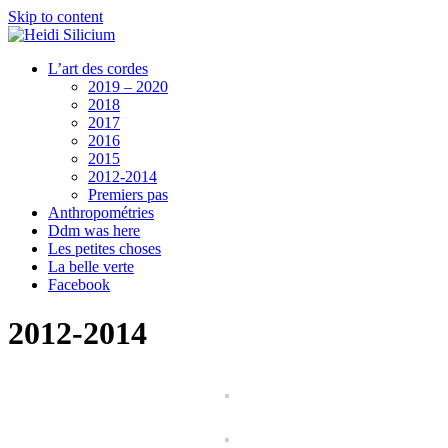
Skip to content
L’art des cordes
2019 – 2020
2018
2017
2016
2015
2012-2014
Premiers pas
Anthropométries
Ddm was here
Les petites choses
La belle verte
Facebook
2012-2014