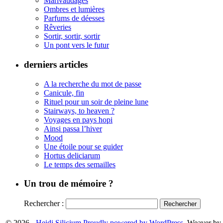
Marivaudages
Ombres et lumières
Parfums de déesses
Rêveries
Sortir, sortir, sortir
Un pont vers le futur
derniers articles
A la recherche du mot de passe
Canicule, fin
Rituel pour un soir de pleine lune
Stairways, to heaven ?
Voyages en pays hopi
Ainsi passa l’hiver
Mood
Une étoile pour se guider
Hortus deliciarum
Le temps des semailles
Un trou de mémoire ?
Rechercher :
© 2026 -
Heidi Silicium
Proudly powered by WordPress.
Weaver by