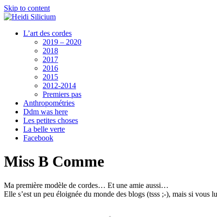
Skip to content
L’art des cordes
2019 – 2020
2018
2017
2016
2015
2012-2014
Premiers pas
Anthropométries
Ddm was here
Les petites choses
La belle verte
Facebook
Miss B Comme
Ma première modèle de cordes… Et une amie aussi…
Elle s’est un peu éloignée du monde des blogs (tsss ;-), mais si vous l