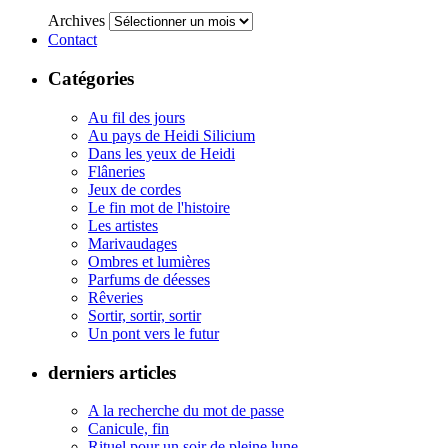
Archives
Contact
Catégories
Au fil des jours
Au pays de Heidi Silicium
Dans les yeux de Heidi
Flâneries
Jeux de cordes
Le fin mot de l'histoire
Les artistes
Marivaudages
Ombres et lumières
Parfums de déesses
Rêveries
Sortir, sortir, sortir
Un pont vers le futur
derniers articles
A la recherche du mot de passe
Canicule, fin
Rituel pour un soir de pleine lune