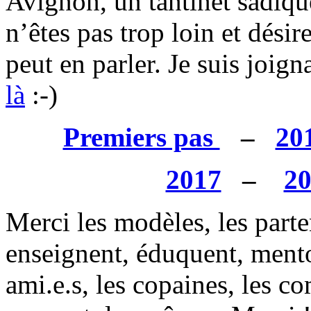
Avignon, un tantinet sadique
n’êtes pas trop loin et désir
peut en parler. Je suis joig
là
:-)
Premiers pas
–
20
2017
–
2
Merci les modèles, les parte
enseignent, éduquent, mentor
ami.e.s, les copaines, les co